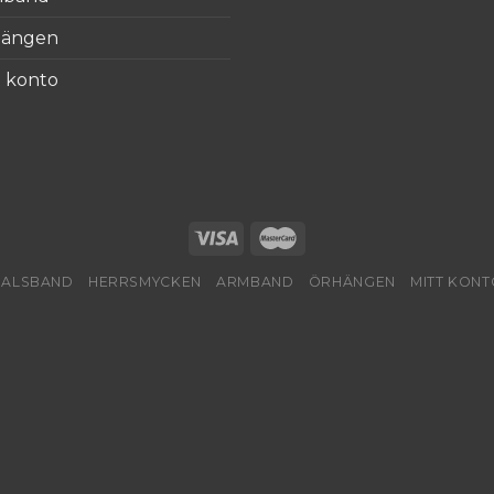
hängen
t konto
HALSBAND
HERRSMYCKEN
ARMBAND
ÖRHÄNGEN
MITT KONT