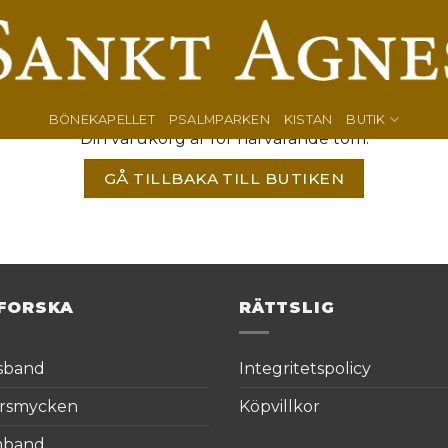
BÖNEKAPELLET
PSALMPARKEN
KISTAN
BUTIK
Din varukorg är för närvarande tom.
GÅ TILLBAKA TILL BUTIKEN
FORSKA
RÄTTSLIG
sband
Integritetspolicy
rsmycken
Köpvillkor
mband