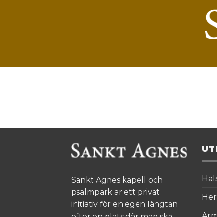
Skip
to
content
UT
Hal
Sankt Agnes kapell och
psalmpark är ett privat
Her
initiativ för en egen längtan
Ar
efter en plats där man ska