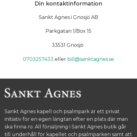
Din kontaktinformation
Sankt Agnes i Gnosjö AB
Parkgatan 1/Box 15
33531 Gnosjö .
0703257433
eller
bill@sanktagnes.se
Sankt Agnes kapell och psalmpark är ett privat
initiativ för en egen längtan efter en plats där man
ska finna ro. All försäljning i Sankt Agnes butik går
till underhåll för kapellet och psalmparken samt att