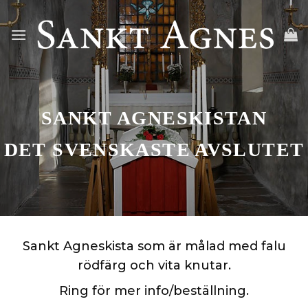
Skip
to
content
SANKT AGNESKISTAN
DET SVENSKASTE AVSLUTET
Sankt Agneskista som är målad med falu
rödfärg och vita knutar.
Ring för mer info/beställning.