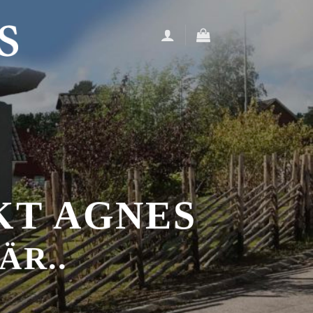
KT AGNES
ÄR..