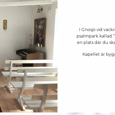
I Gnosjö vid vack
psalmpark kallad ”
en plats där du sk
Kapellet är bygg