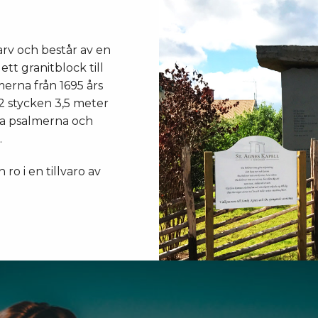
arv och består av en
tt granitblock till
merna från 1695 års
2 stycken 3,5 meter
ra psalmerna och
.
ro i en tillvaro av