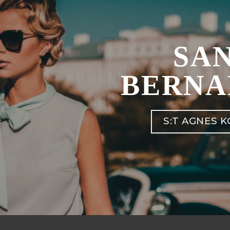
SA
BERNA
S:T AGNES 